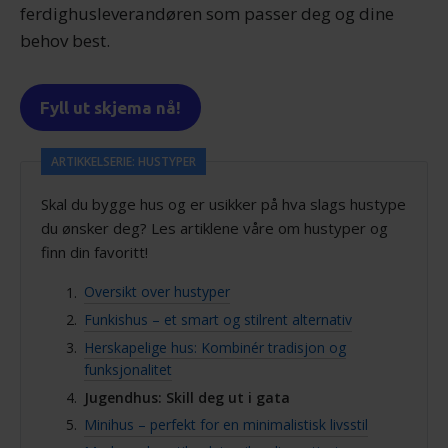
med annen informasjon du har gjort tilgjengelig for dem,
ferdighusleverandøren som passer deg og dine
eller som de har samlet inn gjennom din bruk av
behov best.
tjenestene deres.
Fyll ut skjema nå!
ARTIKKELSERIE: HUSTYPER
Skal du bygge hus og er usikker på hva slags hustype
du ønsker deg? Les artiklene våre om hustyper og
finn din favoritt!
Oversikt over hustyper
Funkishus – et smart og stilrent alternativ
Herskapelige hus: Kombinér tradisjon og
funksjonalitet
Jugendhus: Skill deg ut i gata
Minihus – perfekt for en minimalistisk livsstil