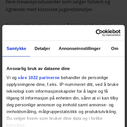
flere trevareprodusenter som selger listverk og
lignende med klassiske jugenddetaljer.
Et siste alternativ kan være å ta kontakt med en
arkitekt som kan tegne et skikkelig jugendhus for
deg, men dette vil naturligvis bli en god del dyrere
enn å kjøpe et ferdighus med modifikasjoner.
Samtykke
Detaljer
Annonseinnstillinger
Om
Jugendbyen Ålesund
Ansvarlig bruk av dataene dine
Vi og
våre 1022 partnerne
behandler de personlige
Mange har nok hørt at sunnmørsbyen Ålesund ofte
opplysningene dine, f.eks. IP-nummeret ditt, ved å bruke
omtales som «jugendbyen». Det kommer av at
teknologi som informasjonskapsler for å lagre og få
Ålesund måtte bygges opp igjen etter bybrannen i
tilgang til informasjon på enheten din, sånn at vi kan tilby
1904, noe som var midt i jugendstilens storhetstid.
deg personlige annonser og innhold samt annonse- og
innholdsmåling, målgruppestatistikk og produktutvikling.
Dermed ble store deler av byen gjenoppbygget
Du velger hvem som bruker dine data og i hvilke
med bygg i jugendstil.
hensikter.