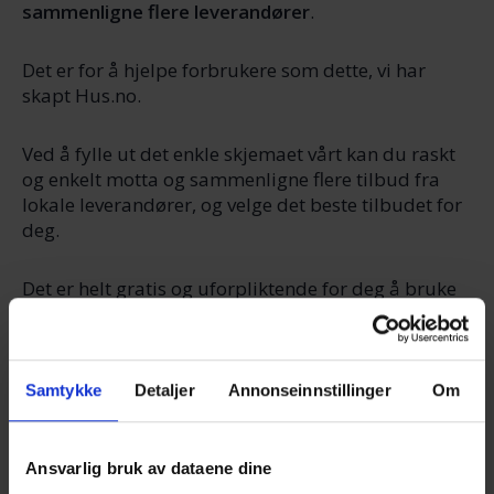
sammenligne flere leverandører
.
Det er for å hjelpe forbrukere som dette, vi har
skapt Hus.no.
Ved å fylle ut det enkle skjemaet vårt kan du raskt
og enkelt motta og sammenligne flere tilbud fra
lokale leverandører, og velge det beste tilbudet for
deg.
Det er helt gratis og uforpliktende for deg å bruke
anbudstjenesten vår, så det eneste du risikerer når
du fyller ut skjemaet, er å få flere gode tilbud å
velge mellom.
Samtykke
Detaljer
Annonseinnstillinger
Om
Få tilbud i dag!
Ansvarlig bruk av dataene dine