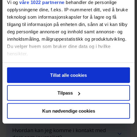
Vi og
våre 1022 partnerne
behandler de personlige
opplysningene dine, f.eks. IP-nummeret ditt, ved å bruke
teknologi som informasjonskapsler for å lagre og få
tilgang til informasjon på enheten din, sånn at vi kan tilby
deg personlige annonser og innhold samt annonse- og
Vanlige spørsmål om Hus.no
innholdsmåling, målgruppestatistikk og produktutvikling.
Du velger hvem som bruker dine data og i hvilke
hensikter.
Hvordan håndterer dere personvern?
Hvis du gir oss lov, vil vi også gjerne:
Tillat alle cookies
Innhente informasjon om den geografiske
Hvor finner jeg kundeservice?
beliggenheten din, som kan være nøyaktig innenfor
flere meter
Tilpass
Identifisere enheten din ved å aktivt skanne den
Hvordan kan ferdighusleverandører
for bestemte karakteristikker (fingeravtrykk)
samarbeide med dere?
Kun nødvendige cookies
Under
mer info
kan du lese om hvordan dine personlige
data behandles og hvordan du kan velge hvordan de skal
Hvordan kan jeg komme i kontakt med
brukes. Du kan hele tiden endre eller trekke tilbake ditt
samtykke fra erklæringen om informasjonskapsler.