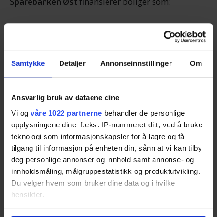
Sparebanken Øst
finansierer boliger som:
er et nullhus
har energimerke A eller B
har sertifiseringen very good, excellent eller
Samtykke
Detaljer
Annonseinnstillinger
Om
outstanding fra BREEAM-NOOR
er svanemerket
Ansvarlig bruk av dataene dine
Vi og
våre 1022 partnerne
behandler de personlige
Les også:
Ferdighus vs. arkitekttegnet hus
opplysningene dine, f.eks. IP-nummeret ditt, ved å bruke
teknologi som informasjonskapsler for å lagre og få
tilgang til informasjon på enheten din, sånn at vi kan tilby
Storebrand
har valgt en helt annen strategi enn de
deg personlige annonser og innhold samt annonse- og
andre bankene, og gir god lånerente til alle som
innholdsmåling, målgruppestatistikk og produktutvikling.
energimerker boligen sin og forplikter seg til å
Du velger hvem som bruker dine data og i hvilke
vurdere
forbedringstiltak.
hensikter.