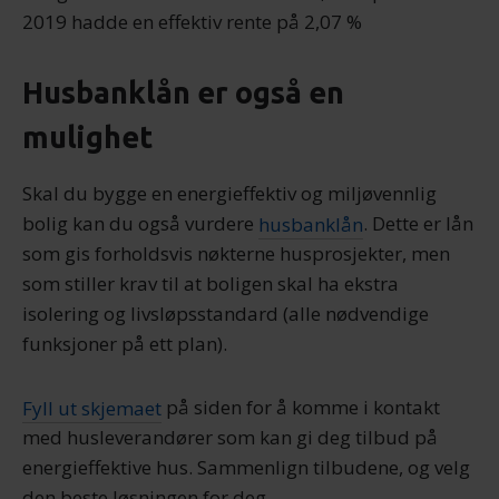
tjenestene deres.
2019 hadde en effektiv rente på 2,07 %
Husbanklån er også en
mulighet
Skal du bygge en energieffektiv og miljøvennlig
bolig kan du også vurdere
husbanklån
. Dette er lån
som gis forholdsvis nøkterne husprosjekter, men
som stiller krav til at boligen skal ha ekstra
isolering og livsløpsstandard (alle nødvendige
funksjoner på ett plan).
Fyll ut skjemaet
på siden for å komme i kontakt
med husleverandører som kan gi deg tilbud på
energieffektive hus. Sammenlign tilbudene, og velg
den beste løsningen for deg.