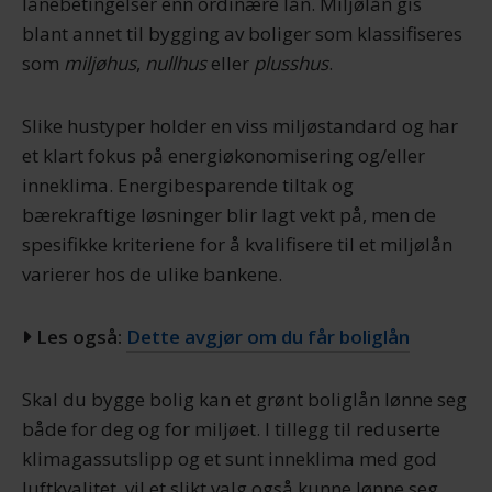
lånebetingelser enn ordinære lån. Miljølån gis
blant annet til bygging av boliger som klassifiseres
som
miljøhus
,
nullhus
eller
plusshus
.
Slike hustyper holder en viss miljøstandard og har
et klart fokus på energiøkonomisering og/eller
inneklima. Energibesparende tiltak og
bærekraftige løsninger blir lagt vekt på, men de
spesifikke kriteriene for å kvalifisere til et miljølån
varierer hos de ulike bankene.
Les også:
Dette avgjør om du får boliglån
Skal du bygge bolig kan et grønt boliglån lønne seg
både for deg og for miljøet. I tillegg til reduserte
klimagassutslipp og et sunt inneklima med god
luftkvalitet, vil et slikt valg også kunne lønne seg