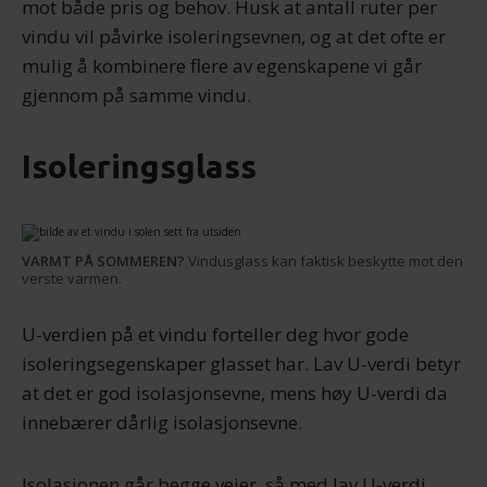
mot både pris og behov. Husk at antall ruter per
vindu vil påvirke isoleringsevnen, og at det ofte er
mulig å kombinere flere av egenskapene vi går
gjennom på samme vindu.
Isoleringsglass
VARMT PÅ SOMMEREN?
Vindusglass kan faktisk beskytte mot den
verste varmen.
U-verdien på et vindu forteller deg hvor gode
isoleringsegenskaper glasset har. Lav U-verdi betyr
at det er god isolasjonsevne, mens høy U-verdi da
innebærer dårlig isolasjonsevne.
Isolasjonen går begge veier, så med lav U-verdi