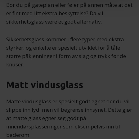
Bor du på gateplan eller føler på annen måte at det
er fint med litt ekstra beskyttelse? Da vil
Vi bruker informasjonskapsler for å gi innhold og
sikkerhetsglass være et godt alternativ.
annonser et personlig preg, for å levere sosiale
mediefunksjoner og for å analysere trafikken vår. Vi deler
dessuten informasjon om hvordan du bruker nettstedet
Sikkerhetsglass kommer i flere typer med ekstra
vårt, med partnerne våre innen sosiale medier,
styrker, og enkelte er spesielt utviklet for å tåle
annonsering og analysearbeid, som kan kombinere den
større påkjenninger i form av slag og trykk før de
med annen informasjon du har gjort tilgjengelig for dem,
knuser.
eller som de har samlet inn gjennom din bruk av
tjenestene deres.
Matt vindusglass
Matte vindusglass er spesielt godt egnet der du vil
slippe inn lyd, men vil begrense innsynet. Dette gjør
at matte glass egner seg godt på
innendørsplasseringer som eksempelvis inn til
baderom.