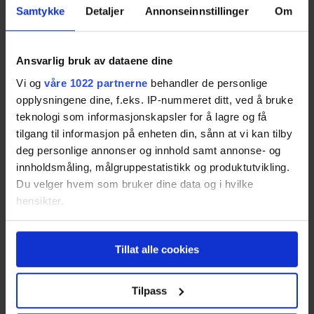
Få eksakte pristilbud
Samtykke
Detaljer
Annonseinnstillinger
Om
Dette bør du tenke på når
Ansvarlig bruk av dataene dine
Vi og
våre 1022 partnerne
behandler de personlige
du velger modulhus
opplysningene dine, f.eks. IP-nummeret ditt, ved å bruke
teknologi som informasjonskapsler for å lagre og få
Før du velger riktig modulhus, er det lurt å tenke
tilgang til informasjon på enheten din, sånn at vi kan tilby
deg personlige annonser og innhold samt annonse- og
gjennom flere spørsmål.
innholdsmåling, målgruppestatistikk og produktutvikling.
Du velger hvem som bruker dine data og i hvilke
Hvordan er reguleringsforholdene på tomten din? I
hensikter.
enkelte kommuner er det strenge regler for hva du
kan bygge. Husk derfor å sjekke med kommunen
Hvis du gir oss lov, vil vi også gjerne:
du skal bygge i, og sørg for at du har
Tillat alle cookies
Innhente informasjon om den geografiske
byggetillatelse.
beliggenheten din, som kan være nøyaktig innenfor
flere meter
Tilpass
Identifisere enheten din ved å aktivt skanne den
Har du et solid fundament til å bygge huset ditt