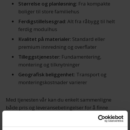
Størrelse og planløsning:
Fra kompakte
boliger til store familiehus
Ferdigstillelsesgrad:
Alt fra råbygg til helt
ferdig modulhus
Kvalitet på materialer:
Standard eller
premium innredning og overflater
Tilleggstjenester:
Fundamentering,
montering og tilknytninger
Geografisk beliggenhet:
Transport og
monteringskostnader varierer
Med tjenesten vår kan du enkelt sammenligne
både pris og leveransebetingelser for å finne
drømmehuset til budsjettet ditt.