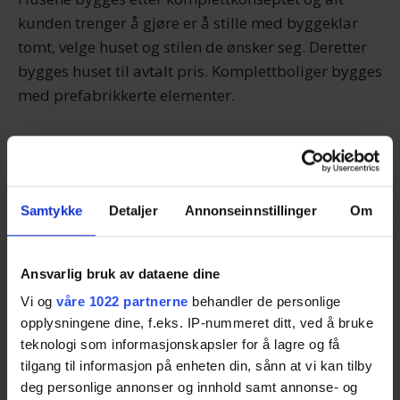
kunden trenger å gjøre er å stille med byggeklar
tomt, velge huset og stilen de ønsker seg. Deretter
bygges huset til avtalt pris. Komplettboliger bygges
med prefabrikkerte elementer.
ABChus har salgskontorer rundt de største byene i
Norge og hovedkontor i Ski i Akershus. Selskapet
ble etablert i år 2000.
Samtykke
Detaljer
Annonseinnstillinger
Om
Ansvarlig bruk av dataene dine
Vi og
våre 1022 partnerne
behandler de personlige
opplysningene dine, f.eks. IP-nummeret ditt, ved å bruke
teknologi som informasjonskapsler for å lagre og få
tilgang til informasjon på enheten din, sånn at vi kan tilby
Anbudstjenester
deg personlige annonser og innhold samt annonse- og