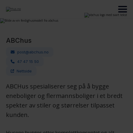
ABChus
post@abchus.no
47 47 15 50
Nettside
ABCHus spesialiserer seg på å bygge
eneboliger og flermannsboliger i et bredt
spekter av stiler og størrelser tilpasset
kunden.
Husene bygges etter komplettkonseptet og alt